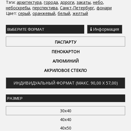
Тэги:
архитектура
,
города
,
дороги
,
закаты
,
небо
,
небоскребы
,
перспектива
,
Санкт-Петербург
,
фонари
Цвет:
серый
,
оранжевый
,
белый
,
желтый
Информация
ВЫБЕРИТЕ ФОРМАТ
ПАСПАРТУ
ПЕНОКАРТОН
АЛЮМИНИЙ
АКРИЛОВОЕ СТЕКЛО
ИНДИВИДУАЛЬНЫЙ ФОРМАТ (МАКС. 90,00 X 57,00)
РАЗМЕР
30x40
40x40
40x50