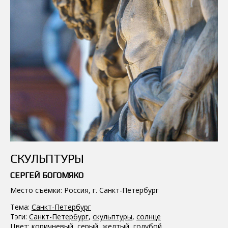
СКУЛЬПТУРЫ
СЕРГЕЙ БОГОМЯКО
Место съёмки: Россия, г. Санкт-Петербург
Тема:
Санкт-Петербург
Тэги:
Санкт-Петербург
,
скульптуры
,
солнце
Цвет:
коричневый
,
серый
,
желтый
,
голубой