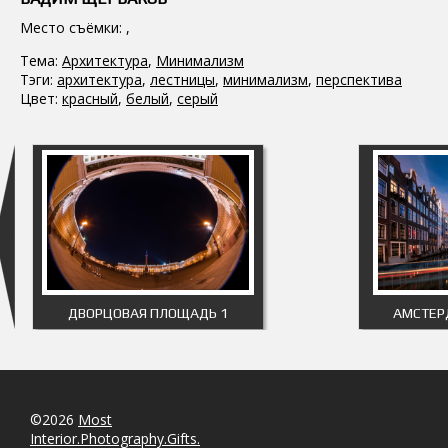
Место съёмки: ,
Тема:
Архитектура
,
Минимализм
Тэги:
архитектура
,
лестницы
,
минимализм
,
перспектива
Цвет:
красный
,
белый
,
серый
ДВОРЦОВАЯ ПЛОЩАДЬ 1
АМСТЕР
©2026
Most
Interior.Photography.Gifts.