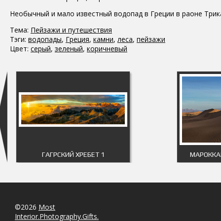
Необычный и мало известный водопад в Греции в раоне Трик
Тема:
Пейзажи и путешествия
Тэги:
водопады
,
Греция
,
камни
,
леса
,
пейзажи
Цвет:
серый
,
зеленый
,
коричневый
ГАГРСКИЙ ХРЕБЕТ 1
МАРОККА
©2026
Most
Interior.Photography.Gifts.