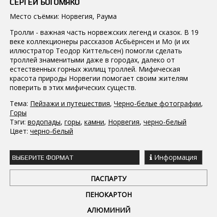
СЕРГЕЙ БОГОМЯКО
Место съёмки: Норвегия, Раума
Тролли - важная часть норвежских легенд и сказок. В 19
веке коллекционеры рассказов Асбьёрнсен и Мо (и их
иллюстратор Теодор Киттельсен) помогли сделать
троллей знаменитыми даже в городах, далеко от
естественных горных жилищ троллей. Мифическая
красота природы Норвегии помогает своим жителям
поверить в этих мифических существ.
Тема:
Пейзажи и путешествия
,
Черно-белые фотографии
,
Горы
Тэги:
водопады
,
горы
,
камни
,
Норвегия
,
черно-белый
Цвет:
черно-белый
Информация
ВЫБЕРИТЕ ФОРМАТ
ПАСПАРТУ
ПЕНОКАРТОН
АЛЮМИНИЙ