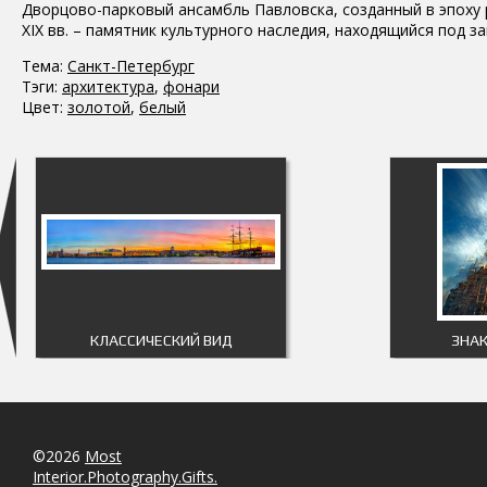
Дворцово-парковый ансамбль Павловска, созданный в эпоху р
XIX вв. – памятник культурного наследия, находящийся под
Тема:
Санкт-Петербург
Тэги:
архитектура
,
фонари
Цвет:
золотой
,
белый
КЛАССИЧЕСКИЙ ВИД
ЗНАК
©2026
Most
Interior.Photography.Gifts.