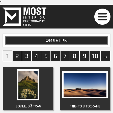
";
ФИЛЬТРЫ
1
2
3
4
5
6
7
8
9
10
→
БОЛЬШОЙ ТХАЧ
ГДЕ-ТО В ТОСКАНЕ