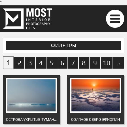
";
ФИЛЬТРЫ
1
2
3
4
5
6
7
8
9
10
→
ОСТРОВА УКРЫТЫЕ ТУМАНОМ
СОЛЯНОЕ ОЗЕРО ЭФИОПИИ