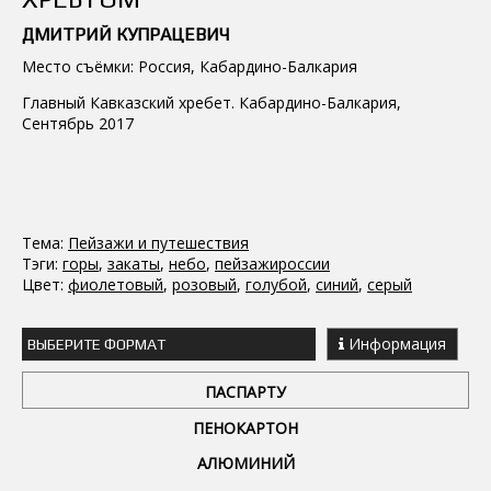
ДМИТРИЙ КУПРАЦЕВИЧ
Место съёмки: Россия, Кабардино-Балкария
Главный Кавказский хребет. Кабардино-Балкария,
Сентябрь 2017
Тема:
Пейзажи и путешествия
Тэги:
горы
,
закаты
,
небо
,
пейзажироссии
Цвет:
фиолетовый
,
розовый
,
голубой
,
синий
,
серый
Информация
ВЫБЕРИТЕ ФОРМАТ
ПАСПАРТУ
ПЕНОКАРТОН
АЛЮМИНИЙ