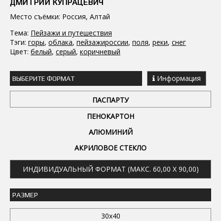
ДМИТРИЙ КУПРАЦЕВИЧ
Место съёмки: Россия, Алтай
Тема:
Пейзажи и путешествия
Тэги:
горы
,
облака
,
пейзажироссии
,
поля
,
реки
,
снег
Цвет:
белый
,
серый
,
коричневый
Информация
ВЫБЕРИТЕ ФОРМАТ
ПАСПАРТУ
ПЕНОКАРТОН
АЛЮМИНИЙ
АКРИЛОВОЕ СТЕКЛО
ИНДИВИДУАЛЬНЫЙ ФОРМАТ (МАКС. 60,00 X 90,00)
РАЗМЕР
30x40