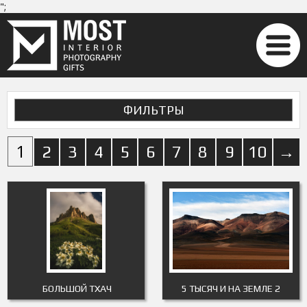
";
ФИЛЬТРЫ
1
2
3
4
5
6
7
8
9
10
→
БОЛЬШОЙ ТХАЧ
5 ТЫСЯЧ И НА ЗЕМЛЕ 2