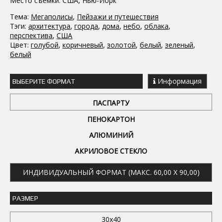
Место съёмки: США, Нью-Йорк
Тема:
Мегаполисы
,
Пейзажи и путешествия
Тэги:
архитектура
,
города
,
дома
,
небо
,
облака
,
перспектива
,
США
Цвет:
голубой
,
коричневый
,
золотой
,
белый
,
зеленый
,
белый
Информация
ВЫБЕРИТЕ ФОРМАТ
ПАСПАРТУ
ПЕНОКАРТОН
АЛЮМИНИЙ
АКРИЛОВОЕ СТЕКЛО
ИНДИВИДУАЛЬНЫЙ ФОРМАТ (МАКС. 60,00 X 90,00)
РАЗМЕР
30x40