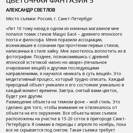
ЦВЕТОЧНАЯ ФАНТАЗИЯ 3
АЛЕКСАНДР СВЕТЛОВ
Место съёмки: Россия, г. Санкт-Петербург
«Лет 10 тому назад в одном из книжных магазинов мне
попался томик стихов Мацуо Басё – древнего японского
поэта и философа. Меня поразили ассоциации,
возникавшие в сознании при прочтении первых стихов,
написанных в стиле хайку. Мне захотелось воплотить их в
фотографии. Позднее, познакомившись с древней
японской эстетикой «моно-но-аваре» (печальное
очарование вещей) и другими последующими
направлениями, я научился «вникать в суть вещей». Это
медитативный процесс, который трудно описать. Каждый
природный объект уникален и его состояние уникально в
каждый момент времени. Завтра, снятый вами цветок,
будет уже другим.
Размещение объекта на темном фоне – мой стиль. Это
сделано для того, чтобы внимание не отвлекалось от
объекта на его окружение. Все объекты моих съемок
расположены на участке в 15-20 соток в пригороде Санкт-
Петербурга. Я снимаю в периоды с апреля по ноябрь, пока
все не скрывается под снегом. Такая съемка требует