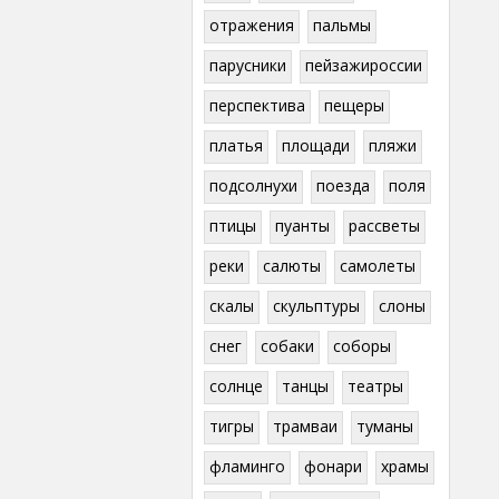
отражения
пальмы
парусники
пейзажироссии
перспектива
пещеры
платья
площади
пляжи
подсолнухи
поезда
поля
птицы
пуанты
рассветы
реки
салюты
самолеты
скалы
скульптуры
слоны
снег
собаки
соборы
солнце
танцы
театры
тигры
трамваи
туманы
фламинго
фонари
храмы