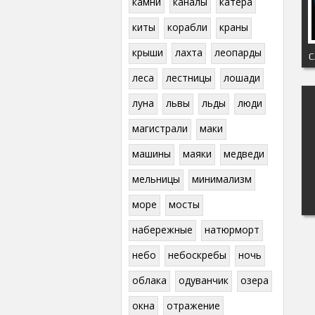
камни
каналы
катера
киты
корабли
краны
крыши
лахта
леопарды
леса
лестницы
лошади
луна
львы
льды
люди
магистрали
маки
машины
маяки
медведи
мельницы
минимализм
море
мосты
набережные
натюрморт
небо
небоскребы
ночь
облака
одуванчик
озера
окна
отражение