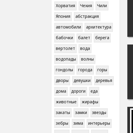
Хорватия
Чехия
Чили
Япония
абстракция
автомобили
архитектура
бабочки
балет
берега
вертолет
вода
водопады
волны
гондолы
города
горы
дворы
девушки
деревья
дома
дороги
еда
животные
жирафы
закаты
замки
звезды
зебры
зима
интерьеры