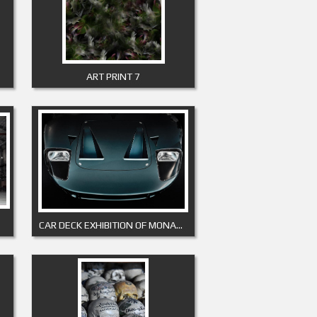
ART PRINT 7
CAR DECK EXHIBITION OF MONACO 2