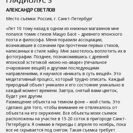
ГЛАДИОЛУС 3
АЛЕКСАНДР СВЕТЛОВ
Место съёмки: Россия, г. Санкт-Петербург
«Лет 10 тому назад в одном из книжных магазинов мне
попался томик стихов Мацуо Басё – древнего японского
поэта и философа. Меня поразили ассоциации,
возникавшие в сознании при прочтении первых стихов,
написанных в стиле хайку. Мне захотелось воплотить их в
фотографии. Позднее, познакомившись с древней
японской эстетикой «моно-но-аваре» (печальное
очарование вещей) и другими последующими
направлениями, я научился «вникать в суть вещей». Это
медитативный процесс, который трудно описать. Каждый
природный объект уникален и его состояние уникально в
каждый момент времени. Завтра, снятый вами цветок,
будет уже другим.
Размещение объекта на темном фоне – мой стиль. Это
сделано для того, чтобы внимание не отвлекалось от
объекта на его окружение. Все объекты моих съемок
расположены на участке в 15-20 соток в пригороде Санкт-
Петербурга. Я снимаю в периоды с апреля по ноябрь, пока
все не скрывается под снегом. Такая съемка требует