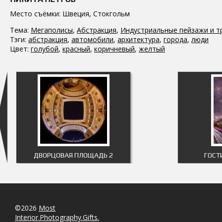
Место съёмки: Швеция, Стокгольм
Тема:
Мегаполисы
,
Абстракция
,
Индустриальные пейзажи и т
Тэги:
абстракция
,
автомобили
,
архитектура
,
города
,
люди
Цвет:
голубой
,
красный
,
коричневый
,
желтый
ДВОРЦОВАЯ ПЛОЩАДЬ 2
ГОСТ
©2026
Most
Interior.Photography.Gifts.