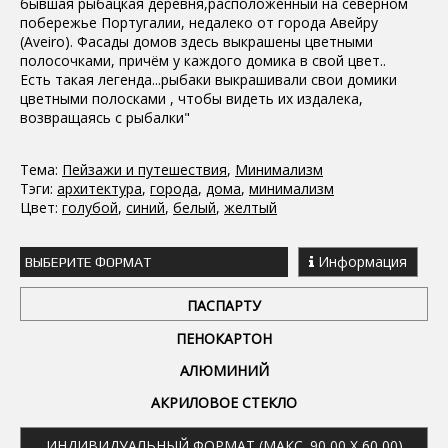
бывшая рыбацкая деревня,расположенный на северном
побережье Португалии, недалеко от города Авейру
(Aveiro). Фасады домов здесь выкрашены цветными
полосочками, причём у каждого домика в свой цвет..
Есть такая легенда...рыбаки выкрашивали свои домики
цветными полосками , чтобы видеть их издалека,
возвращаясь с рыбалки"
Тема:
Пейзажи и путешествия
,
Минимализм
Тэги:
архитектура
,
города
,
дома
,
минимализм
Цвет:
голубой
,
синий
,
белый
,
желтый
Информация
ВЫБЕРИТЕ ФОРМАТ
ПАСПАРТУ
ПЕНОКАРТОН
АЛЮМИНИЙ
АКРИЛОВОЕ СТЕКЛО
ИНДИВИДУАЛЬНЫЙ ФОРМАТ (МАКС. 90,00 X 60,00)