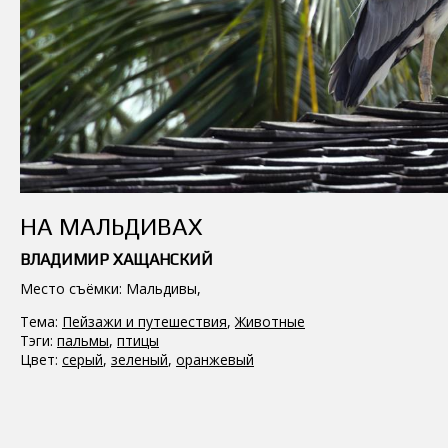
НА МАЛЬДИВАХ
ВЛАДИМИР ХАЩАНСКИЙ
Место съёмки: Мальдивы,
Тема:
Пейзажи и путешествия
,
Животные
Тэги:
пальмы
,
птицы
Цвет:
серый
,
зеленый
,
оранжевый