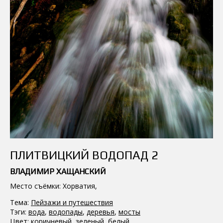
ПЛИТВИЦКИЙ ВОДОПАД 2
ВЛАДИМИР ХАЩАНСКИЙ
Место съёмки: Хорватия,
Тема:
Пейзажи и путешествия
Тэги:
вода
,
водопады
,
деревья
,
мосты
Цвет:
коричневый
,
зеленый
,
белый