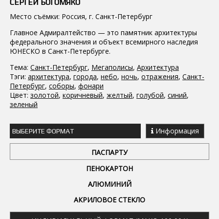
СЕРГЕЙ БОГОМЯКО
Место съёмки: Россия, г. Санкт-Петербург
Главное Адмиралтейство — это памятник архитектуры
федерального значения и объект всемирного наследия
ЮНЕСКО в Санкт-Петербурге.
Тема:
Санкт-Петербург
,
Мегаполисы
,
Архитектура
Тэги:
архитектура
,
города
,
небо
,
ночь
,
отражения
,
Санкт-
Петербург
,
соборы
,
фонари
Цвет:
золотой
,
коричневый
,
желтый
,
голубой
,
синий
,
зеленый
Информация
ВЫБЕРИТЕ ФОРМАТ
ПАСПАРТУ
ПЕНОКАРТОН
АЛЮМИНИЙ
АКРИЛОВОЕ СТЕКЛО