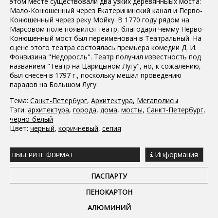
этом месте существовали два узких деревянныых моста:
Мало-Конюшенный через Екатерининский канал и Перво-
Конюшенный через реку Мойку. В 1770 году рядом на
Марсовом поле появился театр, благодаря чемму Перво-
Конюшенный мост был переименован в Театральный. На
сцене этого театра состоялась премьера комедии Д. И.
Фонвизина "Недоросль". Театр получил известность под
названием "Театр на Царицыном Лугу", но, к сожалению,
был снесен в 1797 г., поскольку мешал проведению
парадов на Большом Лугу.
Тема:
Санкт-Петербург
,
Архитектура
,
Мегаполисы
Тэги:
архитектура
,
города
,
дома
,
мосты
,
Санкт-Петербург
,
черно-белый
Цвет:
черный
,
коричневый
,
сепия
Информация
ВЫБЕРИТЕ ФОРМАТ
ПАСПАРТУ
ПЕНОКАРТОН
АЛЮМИНИЙ