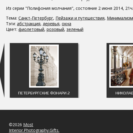
Из серии "Полифония молчания", состояние 2 июня 2014, 21ч
Тема:
Санкт-Петербург
,
Пейзажи и путешествия
,
Минимализм
Тэги:
абстракция
,
деревья
,
окна
Цвет:
фиолетовый
,
розовый
,
зеленый
ПЕТЕРБУРГСКИЕ ФОНАРИ 2
НИКОЛАЕ
©2026
Most
Interior.Photography.Gifts.