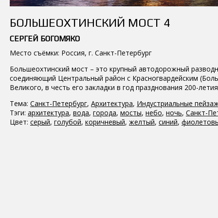
БОЛЬШЕОХТИНСКИЙ МОСТ 4
СЕРГЕЙ БОГОМЯКО
Место съёмки: Россия, г. Санкт-Петербург
Большеохтинский мост – это крупный автодорожный разводно
соединяющий Центральный район с Красногвардейским (Боль
Великого, в честь его закладки в год празднования 200-лет
Тема:
Санкт-Петербург
,
Архитектура
,
Индустриальные пейзаж
Тэги:
архитектура
,
вода
,
города
,
мосты
,
небо
,
ночь
,
Санкт-Пе
Цвет:
серый
,
голубой
,
коричневый
,
желтый
,
синий
,
фиолетов