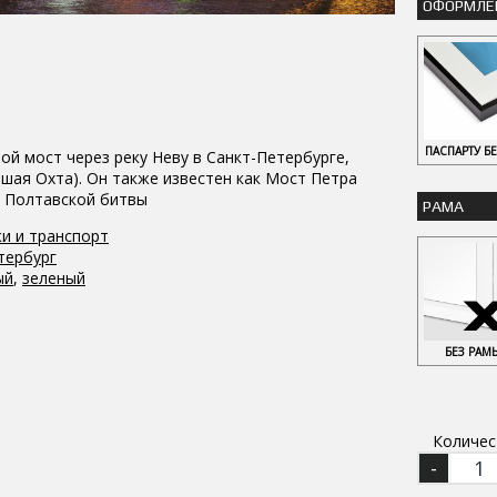
ОФОРМЛЕ
ПАСПАРТУ Б
й мост через реку Неву в Санкт-Петербурге,
шая Охта). Он также известен как Мост Петра
ия Полтавской битвы
РАМА
и и транспорт
тербург
ый
,
зеленый
БЕЗ РАМ
Количес