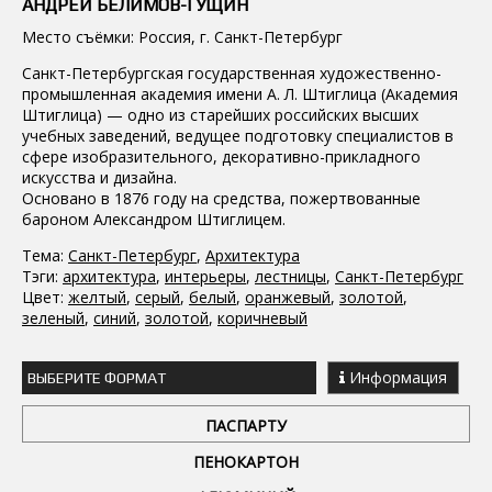
АНДРЕЙ БЕЛИМОВ-ГУЩИН
Место съёмки: Россия, г. Санкт-Петербург
Санкт-Петербургская государственная художественно-
промышленная академия имени А. Л. Штиглица (Академия
Штиглица) — одно из старейших российских высших
учебных заведений, ведущее подготовку специалистов в
сфере изобразительного, декоративно-прикладного
искусства и дизайна.
Основано в 1876 году на средства, пожертвованные
бароном Александром Штиглицем.
Тема:
Санкт-Петербург
,
Архитектура
Тэги:
архитектура
,
интерьеры
,
лестницы
,
Санкт-Петербург
Цвет:
желтый
,
серый
,
белый
,
оранжевый
,
золотой
,
зеленый
,
синий
,
золотой
,
коричневый
Информация
ВЫБЕРИТЕ ФОРМАТ
ПАСПАРТУ
ПЕНОКАРТОН