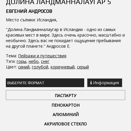
ДОЛИНА ЛАНДМАННАЛАУГАР 5
ЕВГЕНИЙ АНДРОСОВ
Место съёмки: Исландия,
"Долина Ландманналаугар в Исландии - одно из самых
красивых мест в мире. Здесь очень красочно, масштабно и
необычно. Здесь вас не покидает ощущение пребывания
на другой планете." Андросов Е.
Тема:
Пейзажи и путешествия
Тэги:
горы
,
небо
,
снег
Цвет:
синий
,
голубой
,
коричневый
,
серый
Информация
ВЫБЕРИТЕ ФОРМАТ
ПАСПАРТУ
ПЕНОКАРТОН
АЛЮМИНИЙ
АКРИЛОВОЕ СТЕКЛО