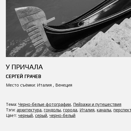
У ПРИЧАЛА
СЕРГЕЙ ГРАЧЕВ
Место съёмки: Италия , Венеция
Тема:
Черно-белые фотографии
,
Пейзажи и путешествия
Тэги:
архитектура
,
гондолы
,
города
,
Италия
,
каналы
,
перспек
Цвет:
черный
,
серый
,
черно-белый