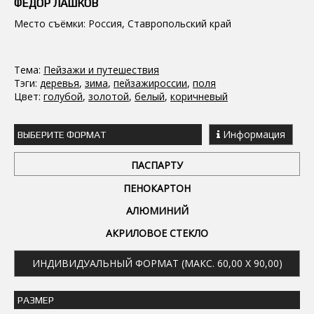
ФЕДОР ЛАШКОВ
Место съёмки: Россия, Ставропольский край
Тема:
Пейзажи и путешествия
Тэги:
деревья
,
зима
,
пейзажироссии
,
поля
Цвет:
голубой
,
золотой
,
белый
,
коричневый
Информация
ВЫБЕРИТЕ ФОРМАТ
ПАСПАРТУ
ПЕНОКАРТОН
АЛЮМИНИЙ
АКРИЛОВОЕ СТЕКЛО
ИНДИВИДУАЛЬНЫЙ ФОРМАТ (МАКС. 60,00 X 90,00)
РАЗМЕР