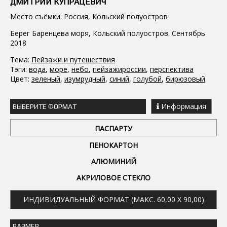
ДМИТРИЙ КУПРАЦЕВИЧ
Место съёмки: Россия, Кольский полуостров
Берег Баренцева моря, Кольский полуостров. Сентябрь
2018
Тема:
Пейзажи и путешествия
Тэги:
вода
,
море
,
небо
,
пейзажироссии
,
перспектива
Цвет:
зеленый
,
изумрудный
,
синий
,
голубой
,
бирюзовый
Информация
ВЫБЕРИТЕ ФОРМАТ
ПАСПАРТУ
ПЕНОКАРТОН
АЛЮМИНИЙ
АКРИЛОВОЕ СТЕКЛО
ИНДИВИДУАЛЬНЫЙ ФОРМАТ (МАКС. 60,00 X 90,00)
РАЗМЕР