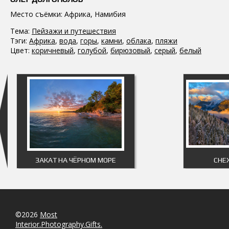
Место съёмки: Африка, Намибия
Тема:
Пейзажи и путешествия
Тэги:
Африка
,
вода
,
горы
,
камни
,
облака
,
пляжи
Цвет:
коричневый
,
голубой
,
бирюзовый
,
серый
,
белый
ЗАКАТ НА ЧЁРНОМ МОРЕ
СНЕ
©2026
Most
Interior.Photography.Gifts.