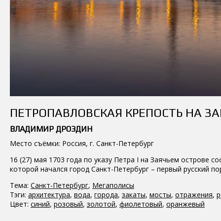
ПЕТРОПАВЛОВСКАЯ КРЕПОСТЬ НА ЗА
ВЛАДИМИР ДРОЗДИН
Место съёмки: Россия, г. Санкт-Петербург
16 (27) мая 1703 года по указу Петра I на Заячьем острове с
которой начался город Санкт-Петербург – первый русский по
Тема:
Санкт-Петербург
,
Мегаполисы
Тэги:
архитектура
,
вода
,
города
,
закаты
,
мосты
,
отражения
,
р
Цвет:
синий
,
розовый
,
золотой
,
фиолетовый
,
оранжевый