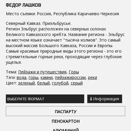
ФЕДОР ЛАШКОВ
Место съёмки: Россия, Республика Карачаево-Черкесия
Северный Кавказ. Приэльбрусье.
Регион Эльбрус расположен на северных склонах
Великого Кавказского хребта. Название региона - Эльбрус
на местном языке означает "тысяча холмов". Это самый
высокий массив Большого Кавказа, России и Европы.
Самые красивые природные виды этого региона - это его
стремительные горные реки, проходящие через глубокие
ущелья.
Тема:
Пейзажи и путешествия
,
Горы
Тэги:
вода
,
горы
,
камни
,
пейзажироссии
,
реки
Цвет:
зеленый
,
белый
,
голубой
,
серый
Информация
ВЫБЕРИТЕ ФОРМАТ
ПАСПАРТУ
ПЕНОКАРТОН
АЛЮМИНИЙ