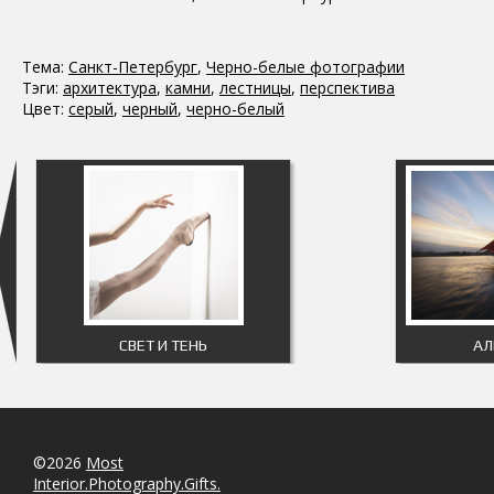
Тема:
Санкт-Петербург
,
Черно-белые фотографии
Тэги:
архитектура
,
камни
,
лестницы
,
перспектива
Цвет:
серый
,
черный
,
черно-белый
СВЕТ И ТЕНЬ
АЛ
©2026
Most
Interior.Photography.Gifts.