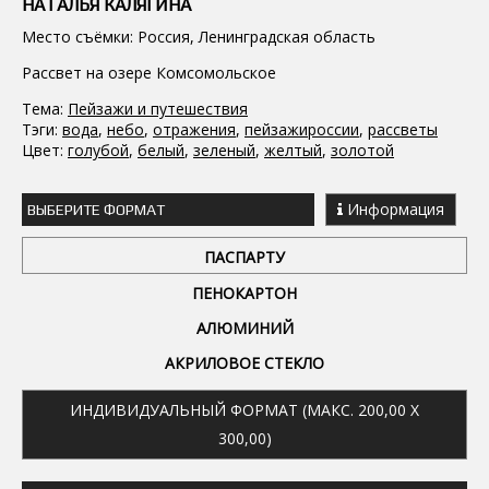
НАТАЛЬЯ КАЛЯГИНА
Место съёмки: Россия, Ленинградская область
Рассвет на озере Комсомольское
Тема:
Пейзажи и путешествия
Тэги:
вода
,
небо
,
отражения
,
пейзажироссии
,
рассветы
Цвет:
голубой
,
белый
,
зеленый
,
желтый
,
золотой
Информация
ВЫБЕРИТЕ ФОРМАТ
ПАСПАРТУ
ПЕНОКАРТОН
АЛЮМИНИЙ
АКРИЛОВОЕ СТЕКЛО
ИНДИВИДУАЛЬНЫЙ ФОРМАТ (МАКС. 200,00 X
300,00)