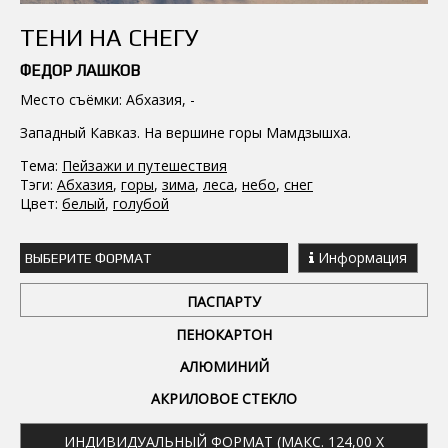
ТЕНИ НА СНЕГУ
ФЕДОР ЛАШКОВ
Место съёмки: Абхазия, -
Западный Кавказ. На вершине горы Мамдзышха.
Тема:
Пейзажи и путешествия
Тэги:
Абхазия
,
горы
,
зима
,
леса
,
небо
,
снег
Цвет:
белый
,
голубой
Информация
ВЫБЕРИТЕ ФОРМАТ
ПАСПАРТУ
ПЕНОКАРТОН
АЛЮМИНИЙ
АКРИЛОВОЕ СТЕКЛО
ИНДИВИДУАЛЬНЫЙ ФОРМАТ (МАКС. 124,00 X