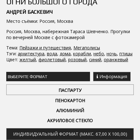
ОГНИ БОЛЬШОГО ГОРОДА
АНДРЕЙ БАСКЕВИЧ
Место съёмки: Россия, Москва
Россия, Москва, набережная Тараса Шевченко. Прогулки
по вечерней Москве с фотокамерой
Тема:
Пейзажи и путешествия
,
Мегаполисы
Тэги:
архитектура
,
вода
,
дома
,
корабли
,
небо
,
ночь
,
птицы
Цвет:
желтый
,
фиолетовый
,
розовый
,
синий
,
оранжевый
Информация
ВЫБЕРИТЕ ФОРМАТ
ПАСПАРТУ
ПЕНОКАРТОН
АЛЮМИНИЙ
АКРИЛОВОЕ СТЕКЛО
ИНДИВИДУАЛЬНЫЙ ФОРМАТ (МАКС. 67,00 X 100,00)