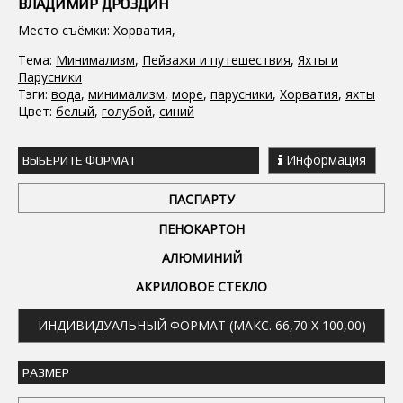
ВЛАДИМИР ДРОЗДИН
Место съёмки: Хорватия,
Тема:
Минимализм
,
Пейзажи и путешествия
,
Яхты и
Парусники
Тэги:
вода
,
минимализм
,
море
,
парусники
,
Хорватия
,
яхты
Цвет:
белый
,
голубой
,
синий
Информация
ВЫБЕРИТЕ ФОРМАТ
ПАСПАРТУ
ПЕНОКАРТОН
АЛЮМИНИЙ
АКРИЛОВОЕ СТЕКЛО
ИНДИВИДУАЛЬНЫЙ ФОРМАТ (МАКС. 66,70 X 100,00)
РАЗМЕР