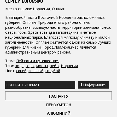
СЕРГЕЙ БОГОМЯКО
Место съёмки: Норвегия, Опплан
В западной части Восточной Норвегии расположилась
губерния Опплан. Природа этого района очень
разнообразна. Большую часть территории занимают леса,
озера, горы. Здесь есть два заповедника и четыре
национальных парка. Благодаря мягкому климату и малой
загрязненности, Опплан считается одной из самых лучших
губерний для жизни. Город Лиллехаммер является
административным центром района.
Тема:
Пейзажи и путешествия
Тэги:
вода
,
горы
,
мосты
,
небо
,
Норвегия
Цвет:
синий
,
зеленый
,
голубой
Информация
ВЫБЕРИТЕ ФОРМАТ
ПАСПАРТУ
ПЕНОКАРТОН
АЛЮМИНИЙ