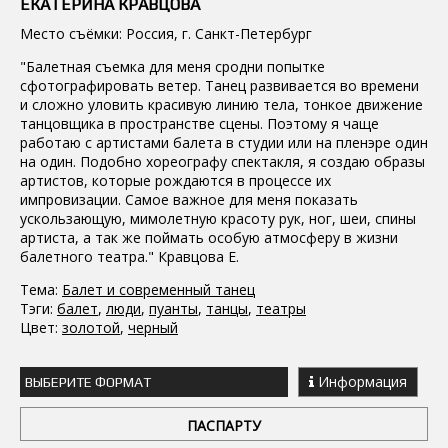
ЕКАТЕРИНА КРАВЦОВА
Место съёмки: Россия, г. Санкт-Петербург
"Балетная съемка для меня сродни попытке
сфотографировать ветер. Танец развивается во времени
и сложно уловить красивую линию тела, тонкое движение
танцовщика в пространстве сцены. Поэтому я чаще
работаю с артистами балета в студии или на пленэре один
на один. Подобно хореографу спектакля, я создаю образы
артистов, которые рождаются в процессе их
импровизации. Самое важное для меня показать
ускользающую, мимолетную красоту рук, ног, шеи, спины
артиста, а так же поймать особую атмосферу в жизни
балетного театра." Кравцова Е.
Тема:
Балет и современный танец
Тэги:
балет
,
люди
,
пуанты
,
танцы
,
театры
Цвет:
золотой
,
черный
Информация
ВЫБЕРИТЕ ФОРМАТ
ПАСПАРТУ