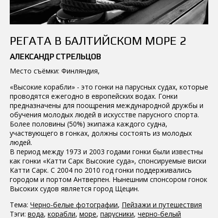
РЕГАТА В БАЛТИЙСКОМ МОРЕ 2
АЛЕКСАНДР СТРЕЛЬЦОВ
Место съёмки: Финляндия,
«Высокие корабли» - это гонки на парусных судах, которые
проводятся ежегодно в европейских водах. Гонки
предназначены для поощрения международной дружбы и
обучения молодых людей в искусстве парусного спорта.
Более половины (50%) экипажа каждого судна,
участвующего в гонках, должны состоять из молодых
людей.
В период между 1973 и 2003 годами гонки были известны
как гонки «Катти Сарк Высокие суда», спонсируемые виски
Катти Сарк. С 2004 по 2010 год гонки поддерживались
городом и портом Антверпен. Нынешним спонсором гонок
Высоких судов является город Щецин.
Тема:
Черно-белые фотографии
,
Пейзажи и путешествия
Тэги:
вода
,
корабли
,
море
,
парусники
,
черно-белый