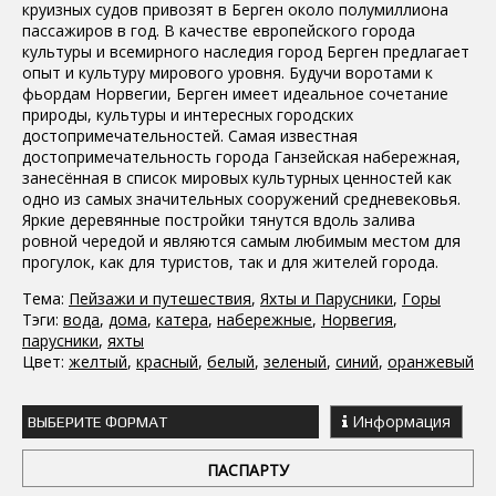
круизных судов привозят в Берген около полумиллиона
пассажиров в год. В качестве европейского города
культуры и всемирного наследия город Берген предлагает
опыт и культуру мирового уровня. Будучи воротами к
фьордам Норвегии, Берген имеет идеальное сочетание
природы, культуры и интересных городских
достопримечательностей. Самая известная
достопримечательность города Ганзейская набережная,
занесённая в список мировых культурных ценностей как
одно из самых значительных сооружений средневековья.
Яркие деревянные постройки тянутся вдоль залива
ровной чередой и являются самым любимым местом для
прогулок, как для туристов, так и для жителей города.
Тема:
Пейзажи и путешествия
,
Яхты и Парусники
,
Горы
Тэги:
вода
,
дома
,
катера
,
набережные
,
Норвегия
,
парусники
,
яхты
Цвет:
желтый
,
красный
,
белый
,
зеленый
,
синий
,
оранжевый
Информация
ВЫБЕРИТЕ ФОРМАТ
ПАСПАРТУ