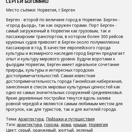
СЕРГЕЙ БОГОМЯКО
Место съёмки: Норвегия, г.Берген
Берген - второй по величине город в Норвегии. Берген -
«город фьорд», так как окружен горами. Порт Берген -
самый загруженный в Норвегии как грузовым, так и
пассажирским транспортом, в котором более 300 рейсов
круизных судов привозят в Берген около полумиллиона
пассажиров в год. В качестве европейского города
культуры и всемирного наследия город Берген предлагает
опыт и культуру мирового уровня. Будучи воротами к
фьордам Норвегии, Берген имеет идеальное сочетание
природы, культуры и интересных городских
достопримечательностей. Самая известная
достопримечательность города Ганзейская набережная,
занесённая в список мировых культурных ценностей как
одно из самых значительных сооружений средневековья.
Яркие деревянные постройки тянутся вдоль залива
ровной чередой и являются самым любимым местом для
прогулок, как для туристов, так и для жителей города.
Тема:
Архитектура
,
Пейзажи и путешествия
Тэги:
архитектура
,
города
,
дома
,
крыши
,
Норвегия
Цвет:
серый
,
оранжевый
,
желтый
,
зеленый