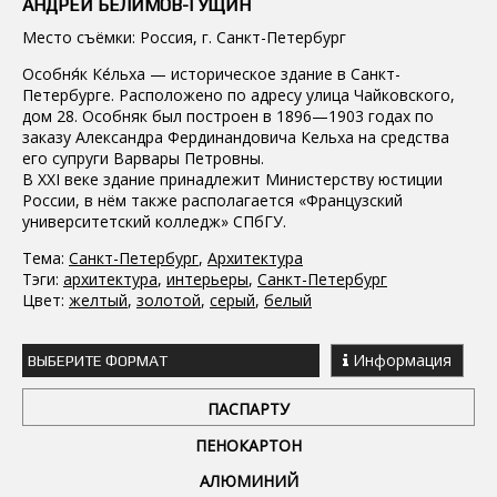
АНДРЕЙ БЕЛИМОВ-ГУЩИН
Место съёмки: Россия, г. Санкт-Петербург
Особня́к Ке́льха — историческое здание в Санкт-
Петербурге. Расположено по адресу улица Чайковского,
дом 28. Особняк был построен в 1896—1903 годах по
заказу Александра Фердинандовича Кельха на средства
его супруги Варвары Петровны.
В XXI веке здание принадлежит Министерству юстиции
России, в нём также располагается «Французский
университетский колледж» СПбГУ.
Тема:
Санкт-Петербург
,
Архитектура
Тэги:
архитектура
,
интерьеры
,
Санкт-Петербург
Цвет:
желтый
,
золотой
,
серый
,
белый
Информация
ВЫБЕРИТЕ ФОРМАТ
ПАСПАРТУ
ПЕНОКАРТОН
АЛЮМИНИЙ