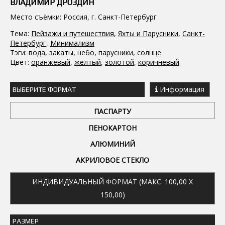
ВЛАДИМИР ДРОЗДИН
Место съёмки: Россия, г. Санкт-Петербург
Тема:
Пейзажи и путешествия
,
Яхты и Парусники
,
Санкт-
Петербург
,
Минимализм
Тэги:
вода
,
закаты
,
небо
,
парусники
,
солнце
Цвет:
оранжевый
,
желтый
,
золотой
,
коричневый
Информация
ВЫБЕРИТЕ ФОРМАТ
ПАСПАРТУ
ПЕНОКАРТОН
АЛЮМИНИЙ
АКРИЛОВОЕ СТЕКЛО
ИНДИВИДУАЛЬНЫЙ ФОРМАТ (МАКС. 100,00 X
150,00)
РАЗМЕР