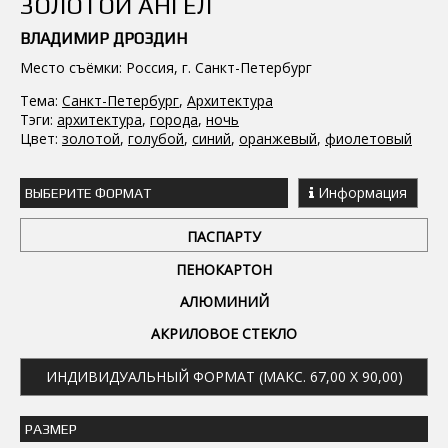
ЗОЛОТОЙ АНГЕЛ
ВЛАДИМИР ДРОЗДИН
Место съёмки: Россия, г. Санкт-Петербург
Тема:
Санкт-Петербург
,
Архитектура
Тэги:
архитектура
,
города
,
ночь
Цвет:
золотой
,
голубой
,
синий
,
оранжевый
,
фиолетовый
Информация
ВЫБЕРИТЕ ФОРМАТ
ПАСПАРТУ
ПЕНОКАРТОН
АЛЮМИНИЙ
АКРИЛОВОЕ СТЕКЛО
ИНДИВИДУАЛЬНЫЙ ФОРМАТ (МАКС. 67,00 X 90,00)
РАЗМЕР