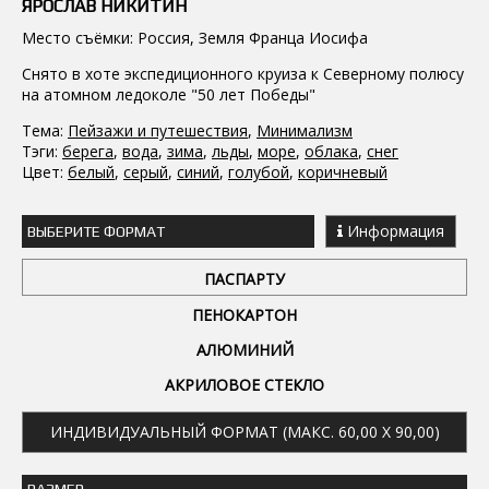
ЯРОСЛАВ НИКИТИН
Место съёмки: Россия, Земля Франца Иосифа
Снято в хоте экспедиционного круиза к Северному полюсу
на атомном ледоколе "50 лет Победы"
Тема:
Пейзажи и путешествия
,
Минимализм
Тэги:
берега
,
вода
,
зима
,
льды
,
море
,
облака
,
снег
Цвет:
белый
,
серый
,
синий
,
голубой
,
коричневый
Информация
ВЫБЕРИТЕ ФОРМАТ
ПАСПАРТУ
ПЕНОКАРТОН
АЛЮМИНИЙ
АКРИЛОВОЕ СТЕКЛО
ИНДИВИДУАЛЬНЫЙ ФОРМАТ (МАКС. 60,00 X 90,00)