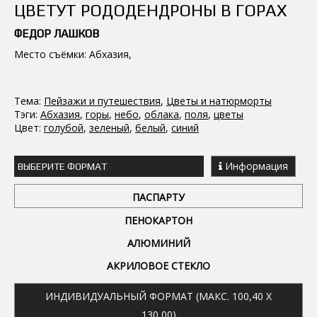
ЦВЕТУТ РОДОДЕНДРОНЫ В ГОРАХ
ФЕДОР ЛАШКОВ
Место съёмки: Абхазия,
Тема:
Пейзажи и путешествия
,
Цветы и натюрморты
Тэги:
Абхазия
,
горы
,
небо
,
облака
,
поля
,
цветы
Цвет:
голубой
,
зеленый
,
белый
,
синий
Информация
ВЫБЕРИТЕ ФОРМАТ
ПАСПАРТУ
ПЕНОКАРТОН
АЛЮМИНИЙ
АКРИЛОВОЕ СТЕКЛО
ИНДИВИДУАЛЬНЫЙ ФОРМАТ (МАКС. 100,40 X
130,00)