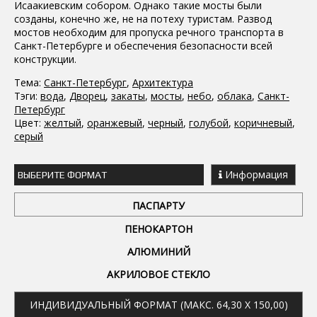
Исаакиевским собором. Однако такие мосты были
созданы, конечно же, не на потеху туристам. Развод
мостов необходим для пропуска речного транспорта в
Санкт-Петербурге и обеспечения безопасности всей
конструкции.
Тема:
Санкт-Петербург
,
Архитектура
Тэги:
вода
,
Дворец
,
закаты
,
мосты
,
небо
,
облака
,
Санкт-
Петербург
Цвет:
желтый
,
оранжевый
,
черный
,
голубой
,
коричневый
,
серый
Информация
ВЫБЕРИТЕ ФОРМАТ
ПАСПАРТУ
ПЕНОКАРТОН
АЛЮМИНИЙ
АКРИЛОВОЕ СТЕКЛО
ИНДИВИДУАЛЬНЫЙ ФОРМАТ (МАКС. 64,30 X 150,00)