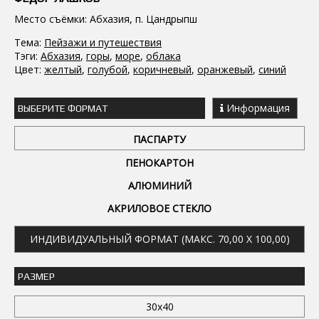
Место съёмки: Абхазия, п. Цандрыпш
Тема:
Пейзажи и путешествия
Тэги:
Абхазия
,
горы
,
море
,
облака
Цвет:
желтый
,
голубой
,
коричневый
,
оранжевый
,
синий
Информация
ВЫБЕРИТЕ ФОРМАТ
ПАСПАРТУ
ПЕНОКАРТОН
АЛЮМИНИЙ
АКРИЛОВОЕ СТЕКЛО
ИНДИВИДУАЛЬНЫЙ ФОРМАТ (МАКС. 70,00 X 100,00)
РАЗМЕР
30x40