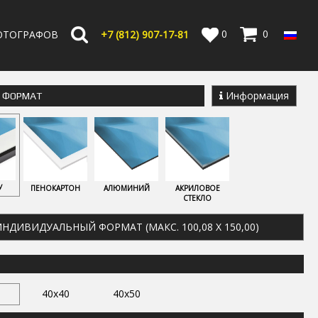
0
0
ОТОГРАФОВ
+7 (812) 907-17-81
Информация
Е ФОРМАТ
У
ПЕНОКАРТОН
АЛЮМИНИЙ
АКРИЛОВОЕ
СТЕКЛО
НДИВИДУАЛЬНЫЙ ФОРМАТ (МАКС. 100,08 X 150,00)
40x40
40x50