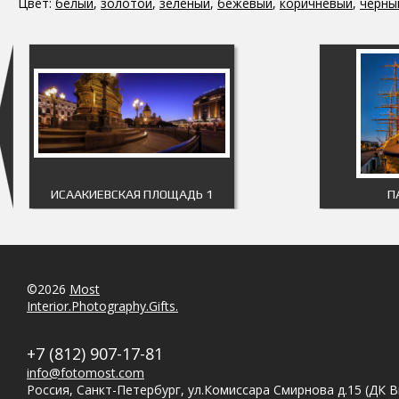
Цвет:
белый
,
золотой
,
зеленый
,
бежевый
,
коричневый
,
черны
ИСААКИЕВСКАЯ ПЛОЩАДЬ 1
П
©2026
Most
Interior.Photography.Gifts.
+7 (812) 907-17-81
info@fotomost.com
Россия, Санкт-Петербург, ул.Комиссара Смирнова д.15 (ДК 