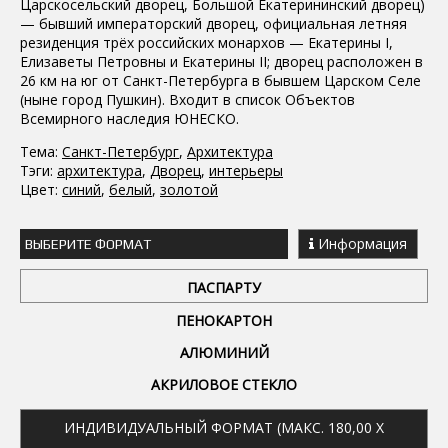
Царскосельский дворец, Большой Екатерининский дворец)
— бывший императорский дворец, официальная летняя
резиденция трёх российских монархов — Екатерины I,
Елизаветы Петровны и Екатерины II; дворец расположен в
26 км на юг от Санкт-Петербурга в бывшем Царском Селе
(ныне город Пушкин). Входит в список Объектов
Всемирного наследия ЮНЕСКО.
Тема:
Санкт-Петербург
,
Архитектура
Тэги:
архитектура
,
Дворец
,
интерьеры
Цвет:
синий
,
белый
,
золотой
Информация
ВЫБЕРИТЕ ФОРМАТ
ПАСПАРТУ
ПЕНОКАРТОН
АЛЮМИНИЙ
АКРИЛОВОЕ СТЕКЛО
ИНДИВИДУАЛЬНЫЙ ФОРМАТ (МАКС. 180,00 X